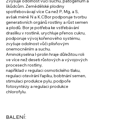
Zvyšuje odolnost vůči suchu, patogenům a
škůdcům. Zemědělské plodiny
spotřebovávají více Ca než P, Mg, a S,
avšak méně N a K.CBor podporuje tvorbu
generativních orgánů rostliny a růst semen
a plodů. Bor je potřeba ke vstřebávání
draslíku v rostlině, urychluje přenos cukru,
podporuje vývoj kořenového systému,
zvyšuje odolnost vůči plísňovým
onemocněním a suchu.
Aminokyselina l-prolin hraje důležitou roli
ve více než deseti růstových a vývojových
procesech rostliny,
například v regulaci osmotického tlaku,
regulaci otevírání řapíku, bobtnání semen,
stimulaci produkce pylu, podpoře
fotosyntézy a regulaci produkce
chlorofylu.
BALENÍ: