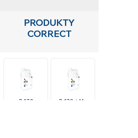
PRODUKTY
CORRECT
B 170
B 170 + Mo
Doplněk s nedostatkem
Komplex boru a
boru
molybdenu pro zlepšení
imunitního systému
rostlin