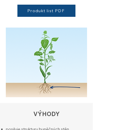
Produkt list PDF
​VÝHODY
posiluje strukturu buněčných stěn