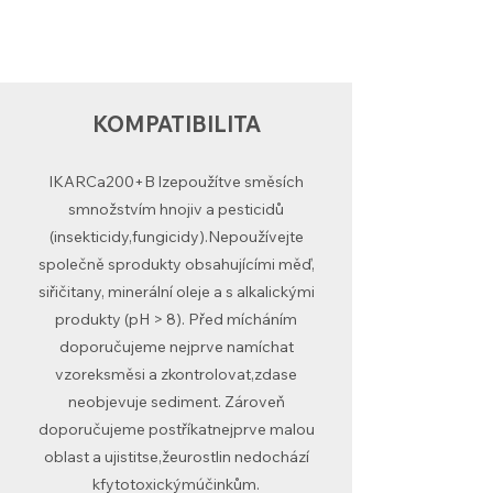
KOMPATIBILITA
IKARCa200+B lzepoužítve směsích
smnožstvím hnojiv a pesticidů
(insekticidy,fungicidy).Nepoužívejte
společně sprodukty obsahujícími měď,
siřičitany, minerální oleje a s alkalickými
produkty (pH > 8). Před mícháním
doporučujeme nejprve namíchat
vzoreksměsi a zkontrolovat,zdase
neobjevuje sediment. Zároveň
doporučujeme postříkatnejprve malou
oblast a ujistitse,žeurostlin nedochází
kfytotoxickýmúčinkům.