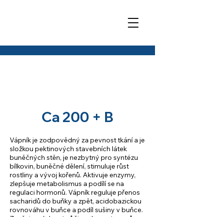
Ca 200 + B
Vápník je zodpovědný za pevnost tkání a je
složkou pektinových stavebních látek
buněčných stěn, je nezbytný pro syntézu
bílkovin, buněčné dělení, stimuluje růst
rostliny a vývoj kořenů. Aktivuje enzymy,
zlepšuje metabolismus a podílí se na
regulaci hormonů. Vápník reguluje přenos
sacharidů do buňky a zpět, acidobazickou
rovnováhu v buňce a podíl sušiny v buňce.