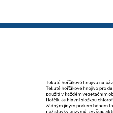
Tekuté hořčíkové hnojivo na bázi
Tekuté hořčíkové hnojivo pro da
použití v každém vegetačním ob
Hořčík -je hlavní složkou chlor
žádným jiným prvkem během fot
než stovky enzymů, zvyšuje akti