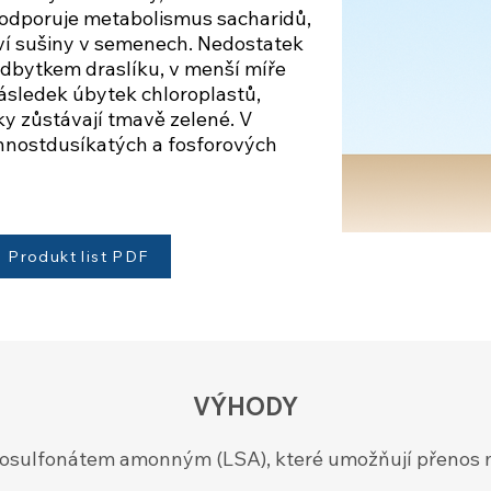
podporuje metabolismus sacharidů,
tví sušiny v semenech. Nedostatek
dbytkem draslíku, v menší míře
sledek úbytek chloroplastů,
lky zůstávají tmavě zelené. V
nnostdusíkatých a fosforových
Produkt list PDF
​VÝHODY
gnosulfonátem amonným (LSA), které umožňují přenos 