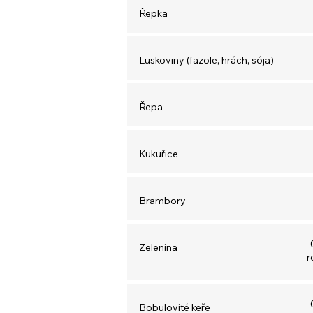
Řepka
Luskoviny (fazole, hrách, sója)
Řepa
Kukuřice
Brambory
Zelenina
r
Bobulovité keře