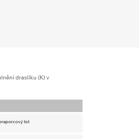
lnění draslíku (K) v
 praporcový list