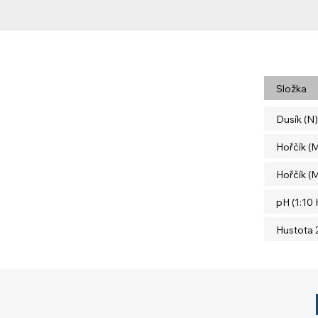
Složka
Dusík (N)
Hořčík (
Hořčík (
pH (1:10
Hustota 