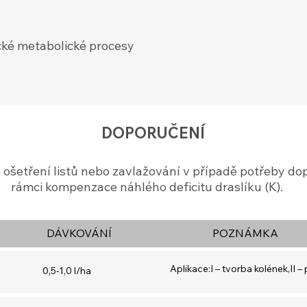
cké metabolické procesy
DOPORUČENÍ
 ošetření listů nebo zavlažování v případě potřeby dop
rámci kompenzace náhlého deficitu draslíku (K).
DÁVKOVÁNÍ
POZNÁMKA
Aplikace:I – tvorba kolének,II –
0,5-1,0 l/ha