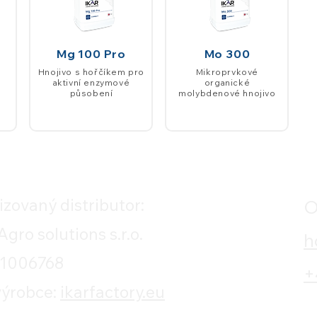
Mg 100 Pro
Mo 300
Hnojivo s hořčíkem pro
Mikroprvkové
aktivní enzymové
organické
působení
molybdenové hnojivo
izovaný distributor:
O
gro solutions s.r.o.
h
21006768
+
ýrobce:
ikarfactory.eu