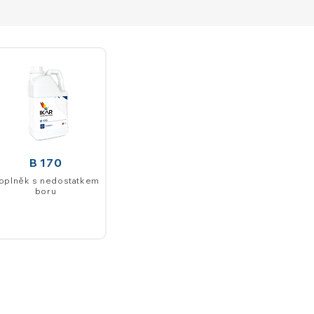
B 170
oplněk s nedostatkem
boru