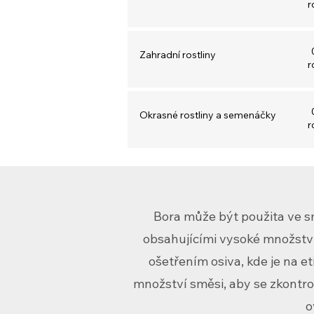
r
Zahradní rostliny
r
Okrasné rostliny a semenáčky
r
Bora může být použita ve sm
obsahujícími vysoké množství m
ošetřením osiva, kde je na 
množství směsi, aby se zkontro
o