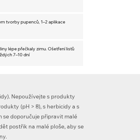
hem tvorby pupenců, 1–2 aplikace
liny lépe přečkaly zimu. Ošetření listů
ždých 7–10 dní
idy). Nepoužívejte s produkty
odukty (pH > 8), s herbicidy a s
m se doporučuje připravit malé
ět postřik na malé ploše, aby se
ny.