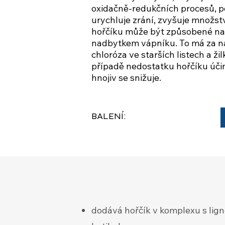
oxidačně-redukčních procesů, 
urychluje zrání, zvyšuje množs
hořčíku může být způsobené na
nadbytkem vápníku. To má za ná
chloróza ve starších listech a ži
případě nedostatku hořčíku úči
hnojiv se snižuje.
BALENÍ:
dodává hořčík v komplexu s li