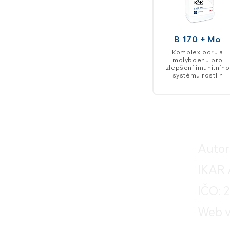
B 170 + Mo
Komplex boru a
molybdenu pro
zlepšení imunitního
systému rostlin
Autor
IKAR A
IČO: 
Web v