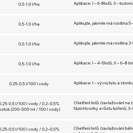
Aplikace: I – 6-8listů, II – buton
0,5-1,0 l/ha
Aplikujte, jakmile má rostlina 5-
0,5-1,0 l/ha
Aplikujte, jakmile má rostlina 3-
0,5-1,0 l/ha
Aplikace: I – 4–5listů, II – 6–8 lis
0,5-1,0 l/ha
Aplikace: I – vývoj listu a stonku
0,25-0,5 l/100 l vody
Ošetření listů /zavlažování na
0,25-0,5 l/100 l vody / 0,2–0,5%
fázíchtvorby a růstu kořenů, 3–
oztok (200–500 ml / 100 l vody)
Ošetření listů /zavlažování běh
0,25-0,5 l/100 l vody / 0,2–0,5%