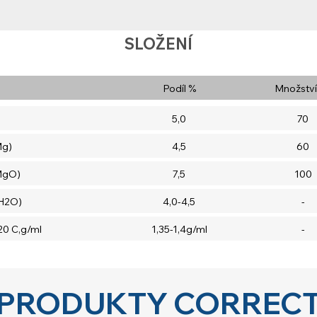
SLOŽENÍ
Podíl %
Množství
5,0
70
Mg)
4,5
60
MgO)
7,5
100
 H2O)
4,0-4,5
-
20 C,g/ml
1,35-1,4g/ml
-
PRODUKTY CORREC