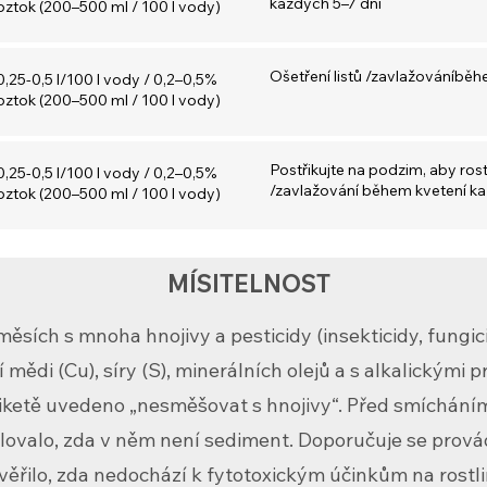
každých 5–7 dní
oztok (200–500 ml / 100 l vody)
Ošetření listů /zavlažováníbě
0,25-0,5 l/100 l vody / 0,2–0,5%
oztok (200–500 ml / 100 l vody)
Postřikujte na podzim, aby rost
0,25-0,5 l/100 l vody / 0,2–0,5%
/zavlažování během kvetení ka
oztok (200–500 ml / 100 l vody)
MÍSITELNOST
ěsích s mnoha hnojivy a pesticidy (insekticidy, fungic
ědi (Cu), síry (S), minerálních olejů a s alkalickými pr
etiketě uvedeno „nesměšovat s hnojivy“. Před smíchání
lovalo, zda v něm není sediment. Doporučuje se provád
věřilo, zda nedochází k fytotoxickým účinkům na rostli