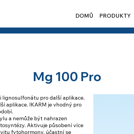
DOMŮ
PRODUKTY
Mg 100 Pro
 lignosulfonátu pro další aplikace.
lší aplikace. IKARM je vhodný pro
dobí.
ofylu a nemůže být nahrazen
osyntézy. Aktivuje působení více
vitu fytohormony, účastní se