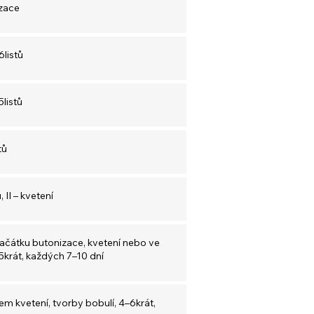
izace
6listů
5listů
tů
, II – kvetení
 začátku butonizace, kvetení nebo ve
5krát, každých 7–10 dní
em kvetení, tvorby bobulí, 4–6krát,