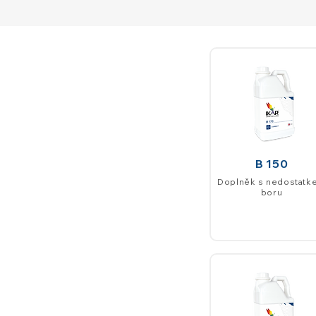
B 150
Doplněk s nedostatk
boru