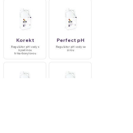
Korekt
Perfect pH
Regulátor pH vody s
Regulátor pH vody se
kyselinou
sírou
trikarboxylovou
PerfectStick
PerfectFoam
Lepší vstřebávání
Vysoce účinný odpěňovač
roztoků