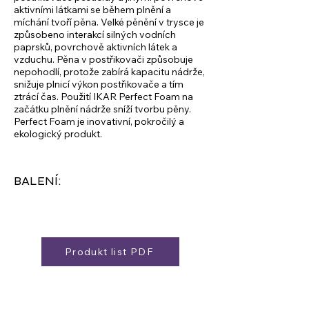
aktivními látkami se během plnění a
míchání tvoří pěna. Velké pěnění v trysce je
způsobeno interakcí silných vodních
paprsků, povrchově aktivních látek a
vzduchu. Pěna v postřikovači způsobuje
nepohodlí, protože zabírá kapacitu nádrže,
snižuje plnicí výkon postřikovače a tím
ztrácí čas. Použití IKAR Perfect Foam na
začátku plnění nádrže sníží tvorbu pěny.
Perfect Foam je inovativní, pokročilý a
ekologický produkt.
BALENÍ:
Produkt list PDF