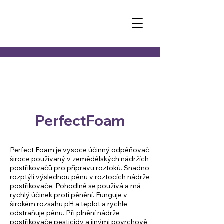
PerfectFoam
Perfect Foam je vysoce účinný odpěňovač
široce používaný v zemědělských nádržích
postřikovačů pro přípravu roztoků. Snadno
rozptýlí výslednou pěnu v roztocích nádrže
postřikovače. Pohodlně se používá a má
rychlý účinek proti pěnění. Funguje v
širokém rozsahu pH a teplot a rychle
odstraňuje pěnu. Při plnění nádrže
postřikovače pesticidy a jinými povrchově