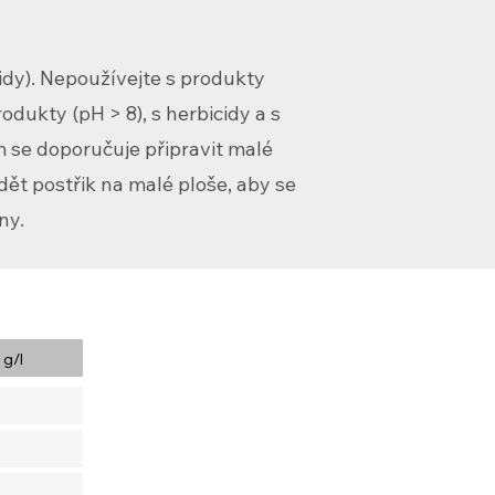
idy). Nepoužívejte s produkty
odukty (pH > 8), s herbicidy a s
m se doporučuje připravit malé
ět postřik na malé ploše, aby se
ny.
 g/l