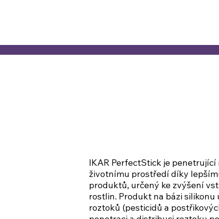
IKAR PerfectStick je penetrující n
životnímu prostředí díky lepší
produktů, určený ke zvýšení vstr
rostlin. Produkt na bázi silikonu ur
roztoků (pesticidů a postřikový
penetraci a distribuci roztoku po