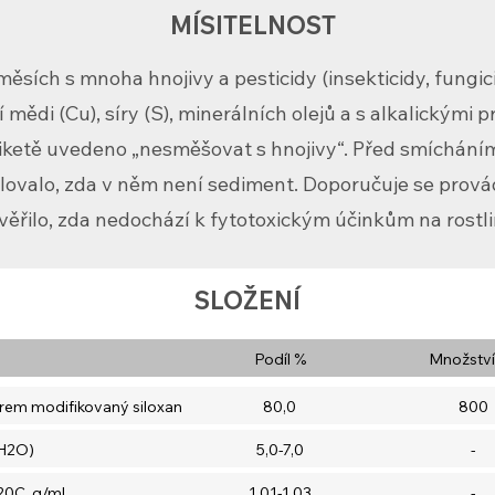
MÍSITELNOST
ěsích s mnoha hnojivy a pesticidy (insekticidy, fungic
ědi (Cu), síry (S), minerálních olejů a s alkalickými pr
etiketě uvedeno „nesměšovat s hnojivy“. Před smíchání
lovalo, zda v něm není sediment. Doporučuje se provád
věřilo, zda nedochází k fytotoxickým účinkům na rostli
SLOŽENÍ
Podíl %
Množství
rem modifikovaný siloxan
80,0
800
 H2O)
5,0-7,0
-
20C, g/ml
1,01-1,03
-