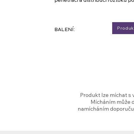
Produkt
BALENÍ:
Produkt lze míchat s ve
Mícháním může 
namícháním doporuču