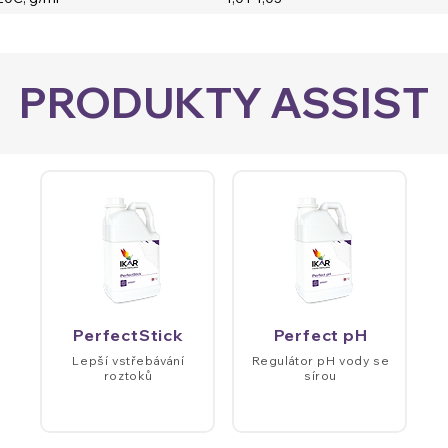
PRODUKTY ASSIST
PerfectStick
Perfect pH
Lepší vstřebávání
Regulátor pH vody se
roztoků
sírou