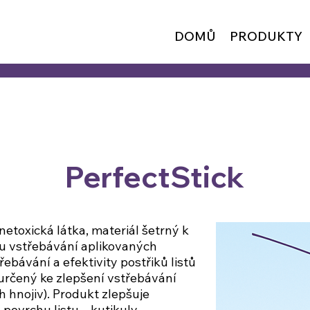
DOMŮ
PRODUKTY
PerfectStick
etoxická látka, materiál šetrný k
mu vstřebávání aplikovaných
̌ebávání a efektivity postřiků listů
čený ke zlepšení vstřebávání
ch hnojiv). Produkt zlepšuje
 povrchu listu – kutikuly.