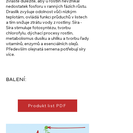
zvláště důležité, aby u rostlin nevznikal
nedostatek fosforu v ranných fázích růstu.
Draslík zvyšuje odolnost vůči nízkým
teplotám, ovládá funkci průduchů v listech
a tím snižuje ztrátu vody z rostliny. Síra -
Síra stimuluje fotosyntézu, tvorbu
chlorofylu, dýchací procesy rostlin,
metabolismus dusíku a uhlíku a tvorbu řady
vitamínů, enzymů a esenciálních olejů.
Především olejnatá semena potřebují síry
více.
BALENÍ:
Produkt list PDF