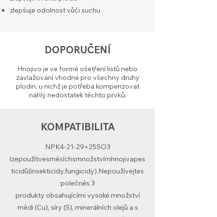
zlepšuje odolnost vůči suchu
DOPORUČENÍ
Hnojivo je ve formě ošetření listů nebo
zavlažování vhodné pro všechny druhy
plodin, u nichž je potřeba kompenzovat
náhlý nedostatek těchto prvků.
KOMPATIBILITA
NPK4-21-29+25SO3
lzepoužítvesměsíchsmnožstvímhnojivapes
ticidů(insekticidy,fungicidy).Nepoužívejtes
polečněs 3
produkty obsahujícími vysoké množství
mědi (Cu), síry (S), minerálních olejů a s