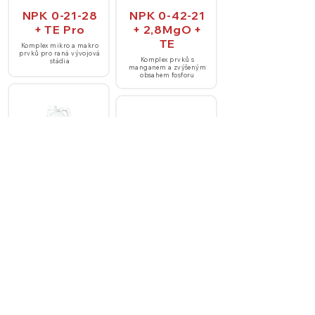
NPK 0-21-28
NPK 0-42-21
+ TE Pro
+ 2,8MgO +
TE
Komplex mikro a makro
prvků pro raná vývojová
Komplex prvků s
stádia
manganem a zvýšeným
obsahem fosforu
NPK 4-21-29
NPK 0-42-9
+ 25SO3
+ TE
Komplex prvků se sírou
pro metabolizaci dusíku
Komplex prvků se
železem a zvýšeným
obsahem fosforu