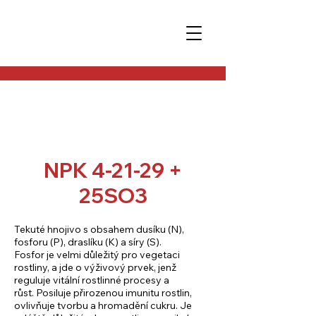
NPK 4-21-29 +
25SO3
Tekuté hnojivo s obsahem dusíku (N),
fosforu (P), draslíku (K) a síry (S).
Fosfor je velmi důležitý pro vegetaci
rostliny, a jde o výživový prvek, jenž
reguluje vitální rostlinné procesy a
růst. Posiluje přirozenou imunitu rostlin,
ovlivňuje tvorbu a hromadění cukru. Je